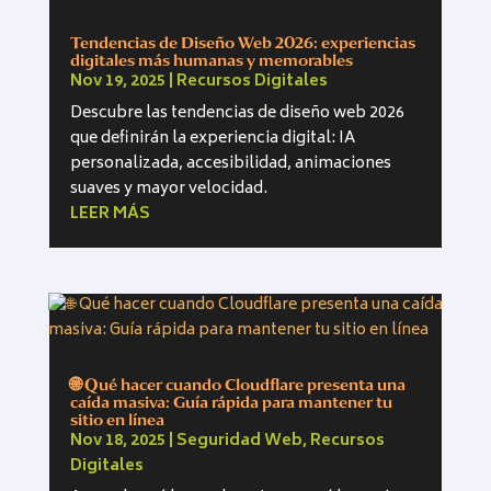
Tendencias de Diseño Web 2026: experiencias
digitales más humanas y memorables
Nov 19, 2025
|
Recursos Digitales
Descubre las tendencias de diseño web 2026
que definirán la experiencia digital: IA
personalizada, accesibilidad, animaciones
suaves y mayor velocidad.
LEER MÁS
🌐 Qué hacer cuando Cloudflare presenta una
caída masiva: Guía rápida para mantener tu
sitio en línea
Nov 18, 2025
|
Seguridad Web
,
Recursos
Digitales